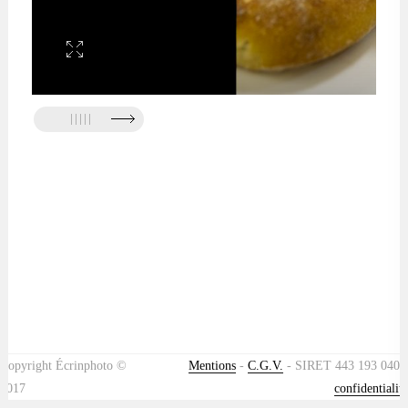
Quick view
Copyright Écrinphoto ©
Mentions
-
C.G.V.
- SIRET 443 193 040 -
2017
confidentialite